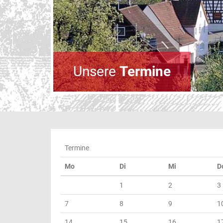
Unsere
Termine
Termine
Mo
Di
Mi
D
1
2
3
7
8
9
1
14
15
16
1