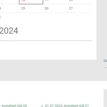
4
25
26
27
1
.2024
Da
: Amtsblatt KW 29
01.07.2026: Amtsblatt KW 27