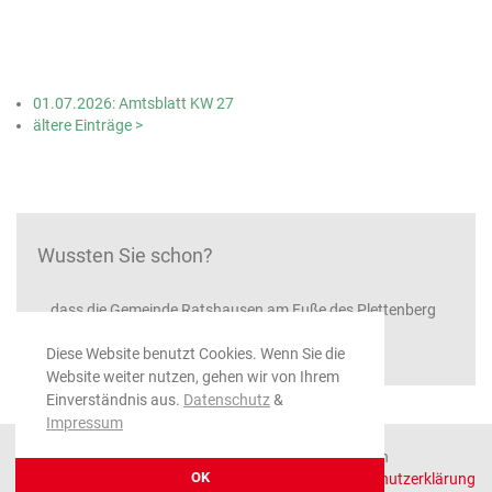
01.07.2026: Amtsblatt KW 27
ältere Einträge >
Wussten Sie schon?
...dass die Gemeinde Ratshausen am Fuße des Plettenberg
(1002"m) und des Ortenbergs (995"m) liegt
Diese Website benutzt Cookies. Wenn Sie die
Website weiter nutzen, gehen wir von Ihrem
Einverständnis aus.
Datenschutz
&
Impressum
© 2026 Gemeinde Ratshausen, alle Rechte vorbehalten
OK
Impressum
|
Datenschutzerklärung