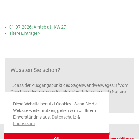
01.07.2026: Amtsblatt KW 27
ältere Einträge >
Wussten Sie schon?
...dass der Ausgangspunkt des Sagenwandwerweges 3 "Vom
Geschenk der frommen Fräuleins" in Ratshausen ist (Nähere
Informationen unter
www.oberes-schlichemtal.de
)
Diese Website benutzt Cookies. Wenn Sie die
Website weiter nutzen, gehen wir von Ihrem
Einverständnis aus.
Datenschutz
&
Impressum
© 2026 Gemeinde Ratshausen, alle Rechte vorbehalten
OK