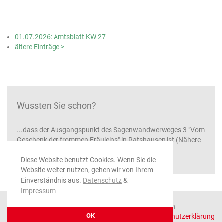
01.07.2026: Amtsblatt KW 27
ältere Einträge >
Wussten Sie schon?
...dass der Ausgangspunkt des Sagenwandwerweges 3 "Vom
Geschenk der frommen Fräuleins" in Ratshausen ist (Nähere
Informationen unter
www.oberes-schlichemtal.de
)
Diese Website benutzt Cookies. Wenn Sie die
Website weiter nutzen, gehen wir von Ihrem
Einverständnis aus.
Datenschutz
&
Impressum
© 2026 Gemeinde Ratshausen, alle Rechte vorbehalten
OK
Impressum
|
Datenschutzerklärung