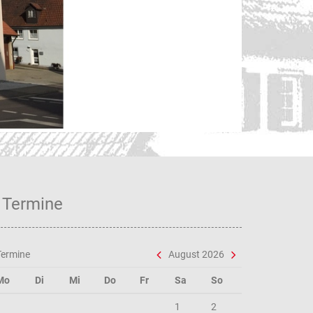
Unse
Termine
Termine
August 2026
Mo
Di
Mi
Do
Fr
Sa
So
1
2