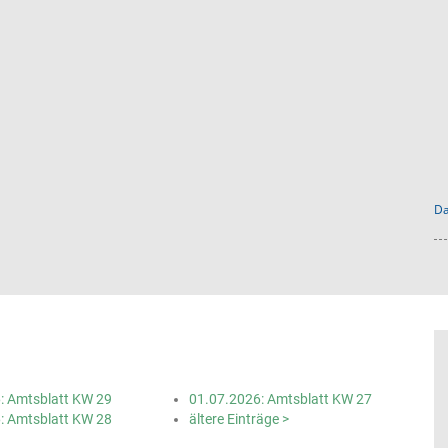
Da
: Amtsblatt KW 29
01.07.2026: Amtsblatt KW 27
: Amtsblatt KW 28
ältere Einträge >