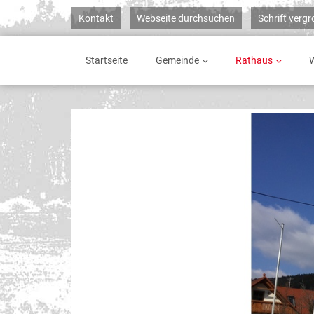
Kontakt
Webseite durchsuchen
Schrift verg
Startseite
Gemeinde
Rathaus
W