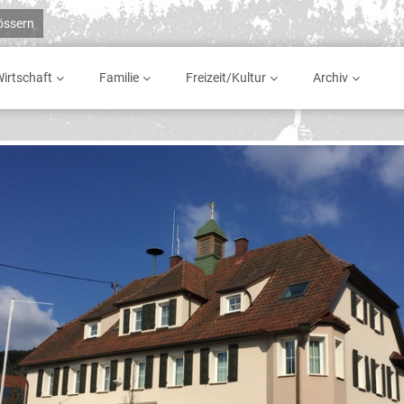
rössern
irtschaft
Familie
Freizeit/Kultur
Archiv