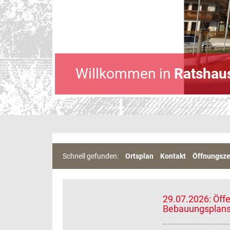
Willkommen in
Ratshau
Schnell gefunden:
Ortsplan
Kontakt
Öffnungsze
29.07.2026: Öff
Bebauungsplans 