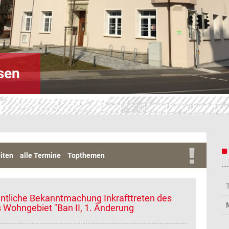
sen
iten
alle Termine
Topthemen
entliche Bekanntmachung Inkrafttreten des
Wohngebiet "Ban II, 1. Änderung