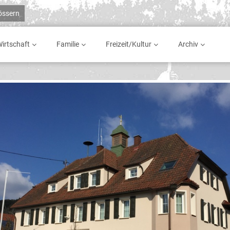
rössern
irtschaft
Familie
Freizeit/Kultur
Archiv