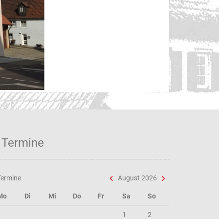
Unse
Termine
Termine
August 2026
Mo
Di
Mi
Do
Fr
Sa
So
1
2