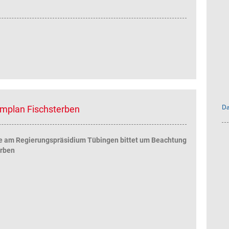
Da
rmplan Fischsterben
e am Regierungspräsidium Tübingen bittet um Beachtung
erben