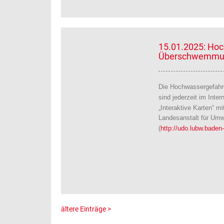
15.01.2025: Ho
Überschwemmun
Die Hochwassergefahr
sind jederzeit im Inter
„Interaktive Karten“ m
Landesanstalt für Um
(
http://udo.lubw.baden
ältere Einträge >