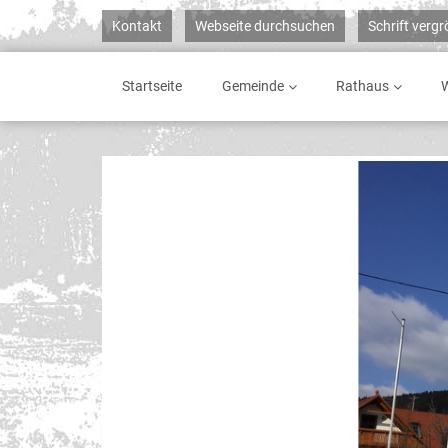
Kontakt
Webseite durchsuchen
Schrift verg
Startseite
Gemeinde
Rathaus
W