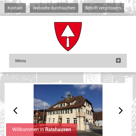
Kontakt
Webseite durchsuchen
Schrift vergrössern
Previous
Next
Willkommen in
Ratshausen