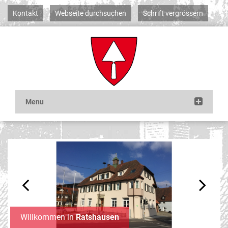
Kontakt
Webseite durchsuchen
Schrift vergrössern
Previous
Next
Willkommen in
Ratshausen