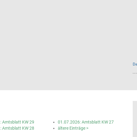
Da
: Amtsblatt KW 29
01.07.2026: Amtsblatt KW 27
: Amtsblatt KW 28
ältere Einträge >