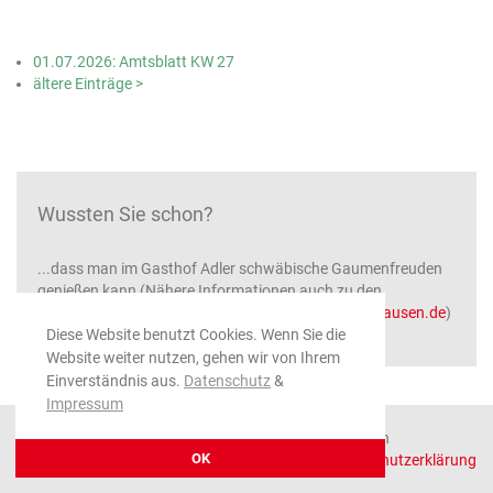
01.07.2026: Amtsblatt KW 27
ältere Einträge >
Wussten Sie schon?
...dass man im Gasthof Adler schwäbische Gaumenfreuden
genießen kann (Nähere Informationen auch zu den
besonderen Kuchl-Obenden unter
www.adler-ratshausen.de
)
Diese Website benutzt Cookies. Wenn Sie die
Website weiter nutzen, gehen wir von Ihrem
Einverständnis aus.
Datenschutz
&
Impressum
© 2026 Gemeinde Ratshausen, alle Rechte vorbehalten
OK
Impressum
|
Datenschutzerklärung