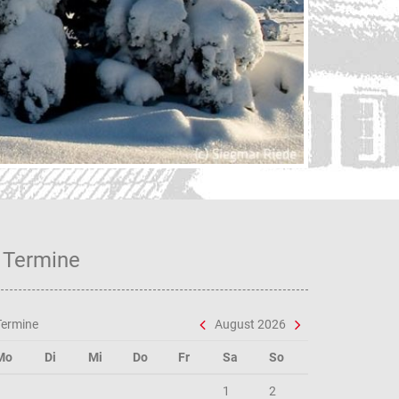
Lebe
Termine
Termine
August 2026
Mo
Di
Mi
Do
Fr
Sa
So
1
2