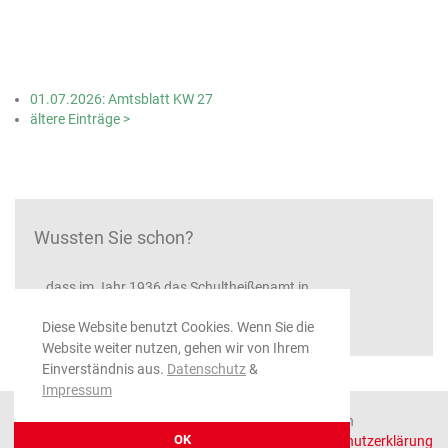
01.07.2026: Amtsblatt KW 27
ältere Einträge >
Wussten Sie schon?
...dass im Jahr 1936 das Schultheißenamt in
Bürgermeisteramt umbenannt wurde
Diese Website benutzt Cookies. Wenn Sie die
Website weiter nutzen, gehen wir von Ihrem
Einverständnis aus.
Datenschutz
&
Impressum
© 2026 Gemeinde Ratshausen, alle Rechte vorbehalten
OK
Impressum
|
Datenschutzerklärung