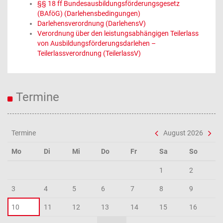
§§ 18 ff Bundesausbildungsförderungsgesetz
(BAföG) (Darlehensbedingungen)
Darlehensverordnung (DarlehensV)
Verordnung über den leistungsabhängigen Teilerlass
von Ausbildungsförderungsdarlehen –
Teilerlassverordnung (TeilerlassV)
Termine
Termine
August 2026
Mo
Di
Mi
Do
Fr
Sa
So
1
2
3
4
5
6
7
8
9
10
11
12
13
14
15
16