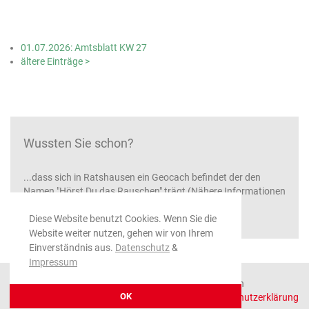
01.07.2026: Amtsblatt KW 27
ältere Einträge >
Wussten Sie schon?
...dass sich in Ratshausen ein Geocach befindet der den
Namen "Hörst Du das Rauschen" trägt (Nähere Informationen
unter
www.oberes-schlichemtal.de
)
Diese Website benutzt Cookies. Wenn Sie die
Website weiter nutzen, gehen wir von Ihrem
Einverständnis aus.
Datenschutz
&
Impressum
© 2026 Gemeinde Ratshausen, alle Rechte vorbehalten
OK
Impressum
|
Datenschutzerklärung