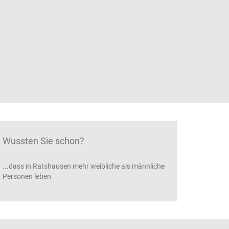
Wussten Sie schon?
...dass in Ratshausen mehr weibliche als männliche
Personen leben