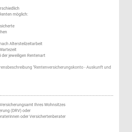
rschiedlich
 Renten möglich:
sicherte
chen
ach Altersteilzeitarbeit
Wartezeit
 der jeweiligen Rentenart
hrensbeschreibung "
Rentenversicherungskonto - Auskunft und
 Versicherungsamt Ihres Wohnsitzes
herung (DRV) oder
eraterinnen oder Versichertenberater