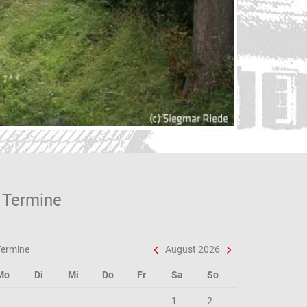
Verf
Termine
Termine
August 2026
Mo
Di
Mi
Do
Fr
Sa
So
1
2