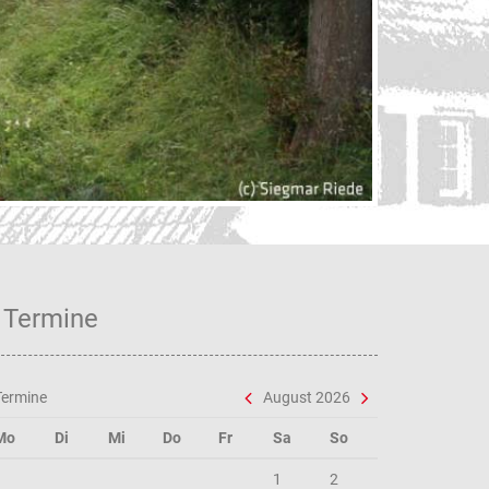
Verf
Termine
Termine
August 2026
Mo
Di
Mi
Do
Fr
Sa
So
1
2