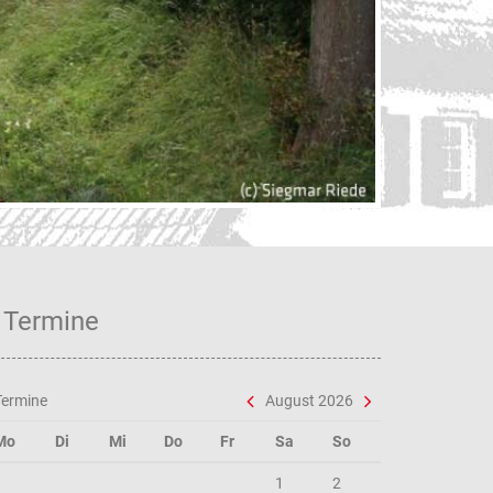
Verf
Termine
Termine
August 2026
Mo
Di
Mi
Do
Fr
Sa
So
1
2