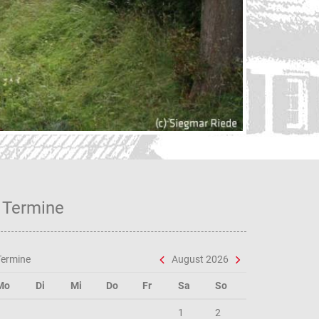
Verf
Termine
Termine
August 2026
Mo
Di
Mi
Do
Fr
Sa
So
1
2