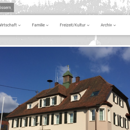
rössern
irtschaft
Familie
Freizeit/Kultur
Archiv