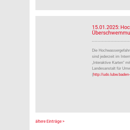
15.01.2025: Ho
Überschwemmun
Die Hochwassergefahr
sind jederzeit im Inter
„Interaktive Karten“ m
Landesanstalt für Um
(
http://udo.lubw.baden
ältere Einträge >