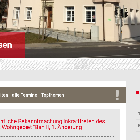
sen
iten
alle Termine
Topthemen
entliche Bekanntmachung Inkrafttreten des
Wohngebiet "Ban II, 1. Änderung