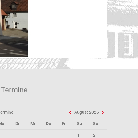
Unse
Termine
Termine
August 2026
Mo
Di
Mi
Do
Fr
Sa
So
1
2