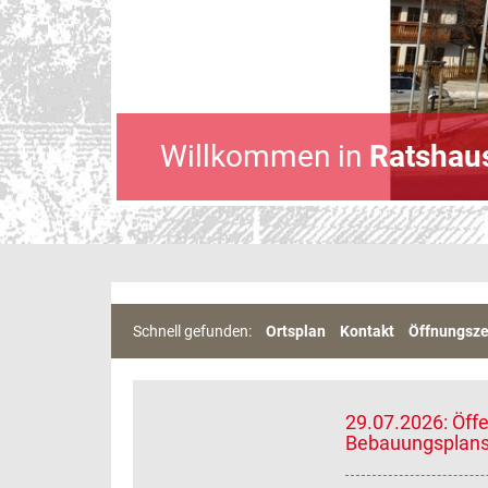
Willkommen in
Ratshau
Schnell gefunden:
Ortsplan
Kontakt
Öffnungsze
29.07.2026: Öff
Bebauungsplans 