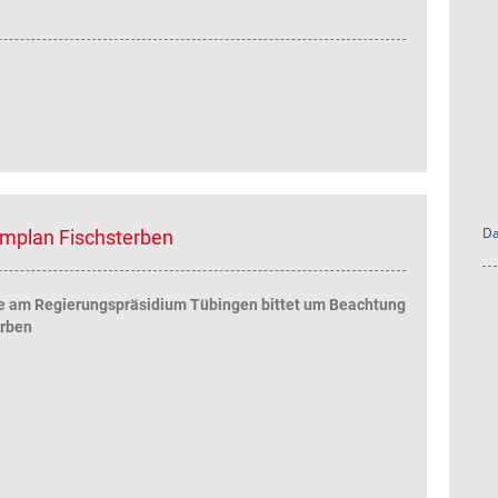
Da
rmplan Fischsterben
e am Regierungspräsidium Tübingen bittet um Beachtung
erben