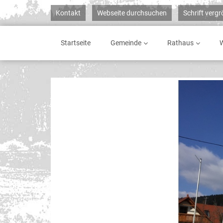
Kontakt
Webseite durchsuchen
Schrift verg
Startseite
Gemeinde
Rathaus
W