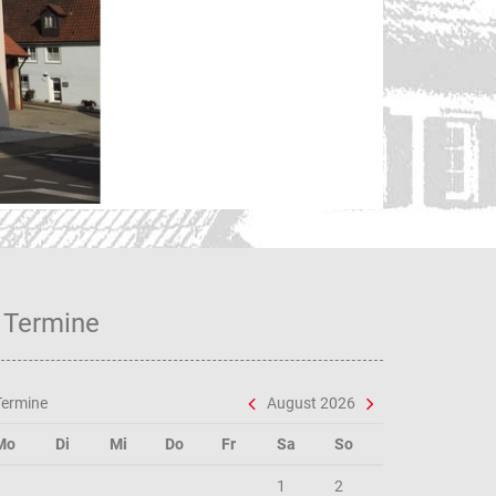
Unse
Termine
Termine
August 2026
Mo
Di
Mi
Do
Fr
Sa
So
1
2