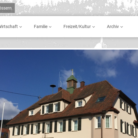
rössern
irtschaft
Familie
Freizeit/Kultur
Archiv