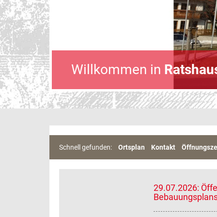
Willkommen in
Ratshau
Schnell gefunden:
Ortsplan
Kontakt
Öffnungsze
29.07.2026: Öff
Bebauungsplans 