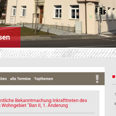
sen
iten
alle Termine
Topthemen
entliche Bekanntmachung Inkrafttreten des
Wohngebiet "Ban II, 1. Änderung