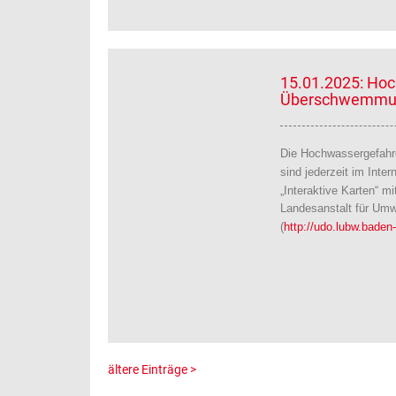
15.01.2025: Ho
Überschwemmun
Die Hochwassergefahr
sind jederzeit im Inter
„Interaktive Karten“ m
Landesanstalt für Um
(
http://udo.lubw.baden
ältere Einträge >