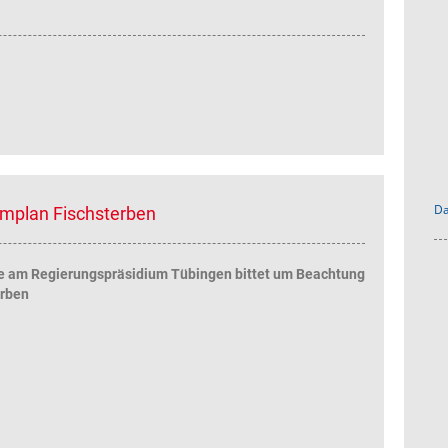
Da
rmplan Fischsterben
e am Regierungspräsidium Tübingen bittet um Beachtung
erben