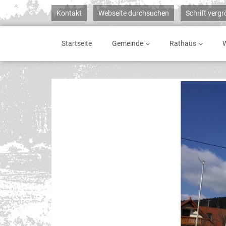
Kontakt
Webseite durchsuchen
Schrift verg
Startseite
Gemeinde
Rathaus
W