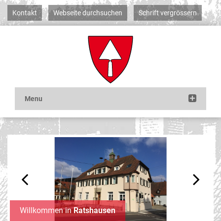
Kontakt
Webseite durchsuchen
Schrift vergrössern
Previous
Next
Willkommen in
Ratshausen