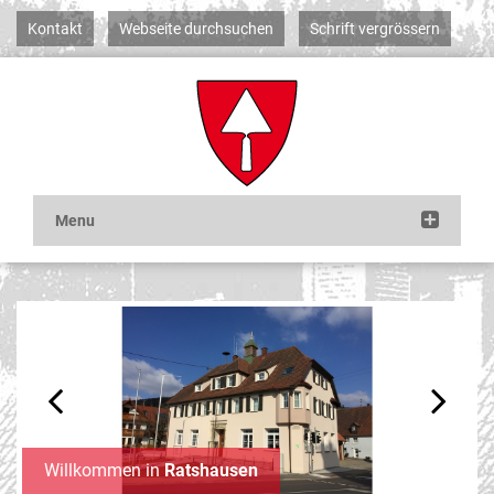
Kontakt
Webseite durchsuchen
Schrift vergrössern
Previous
Next
Willkommen in
Ratshausen