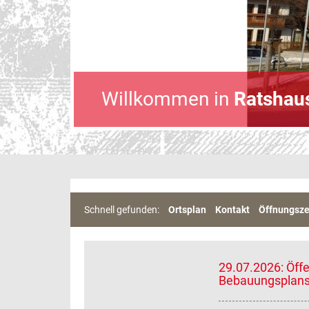
Willkommen in
Ratshau
Schnell gefunden:
Ortsplan
Kontakt
Öffnungsze
29.07.2026: Öff
Bebauungsplans 