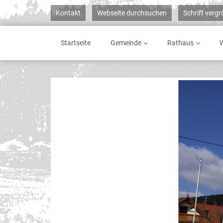
Kontakt
Webseite durchsuchen
Schrift verg
Startseite
Gemeinde
Rathaus
W