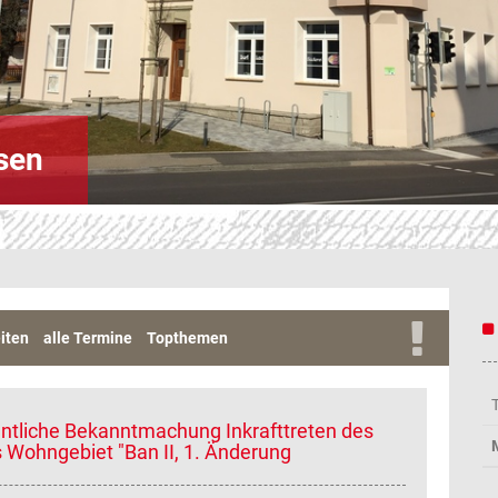
sen
iten
alle Termine
Topthemen
entliche Bekanntmachung Inkrafttreten des
Wohngebiet "Ban II, 1. Änderung