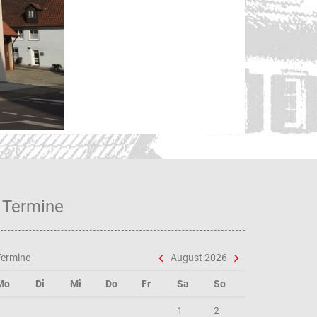
Unse
Termine
Termine
August 2026
Mo
Di
Mi
Do
Fr
Sa
So
1
2