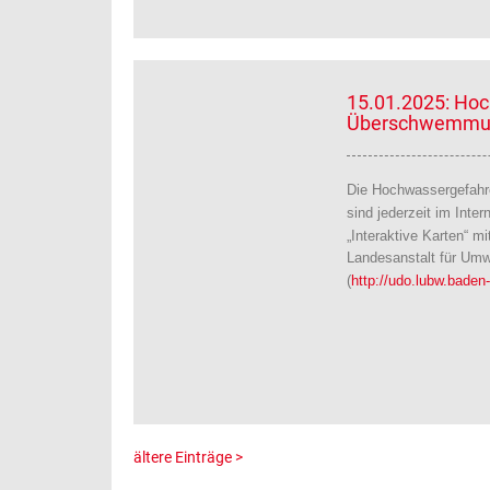
15.01.2025: Ho
Überschwemmun
Die Hochwassergefahr
sind jederzeit im Inter
„Interaktive Karten“ m
Landesanstalt für Um
(
http://udo.lubw.baden
ältere Einträge >