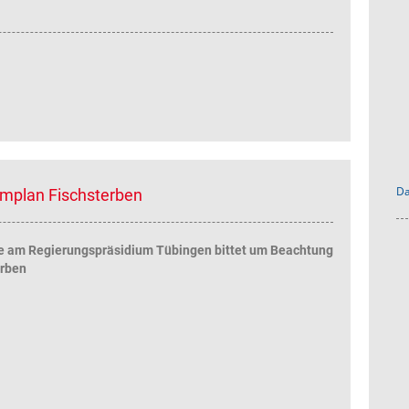
Da
rmplan Fischsterben
e am Regierungspräsidium Tübingen bittet um Beachtung
erben