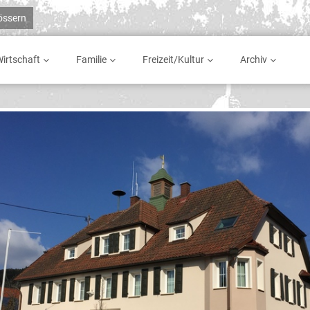
rössern
irtschaft
Familie
Freizeit/Kultur
Archiv