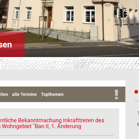
sen
iten
alle Termine
Topthemen
entliche Bekanntmachung Inkrafttreten des
Wohngebiet "Ban II, 1. Änderung