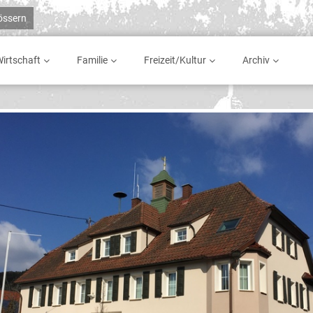
rössern
irtschaft
Familie
Freizeit/Kultur
Archiv