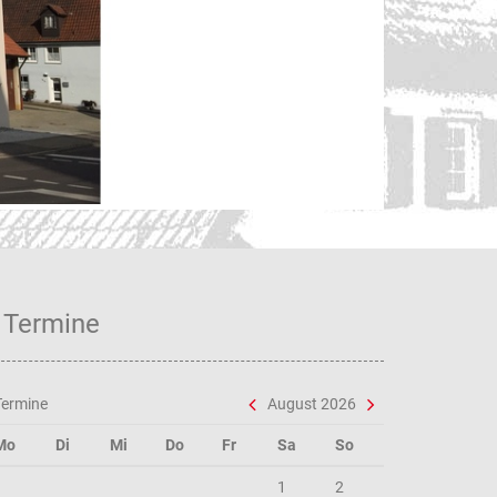
Unse
Termine
Termine
August 2026
Mo
Di
Mi
Do
Fr
Sa
So
1
2