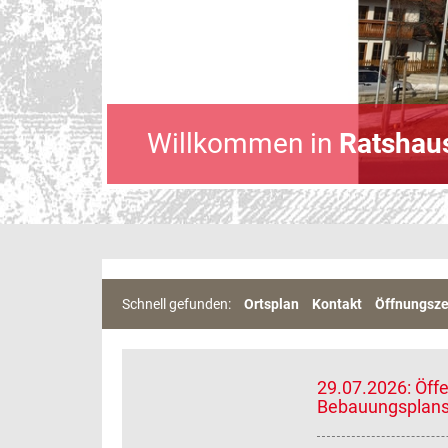
Willkommen in
Ratshau
Schnell gefunden:
Ortsplan
Kontakt
Öffnungsze
29.07.2026: Öff
Bebauungsplans 