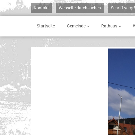
Kontakt
Webseite durchsuchen
Schrift verg
Startseite
Gemeinde
Rathaus
W