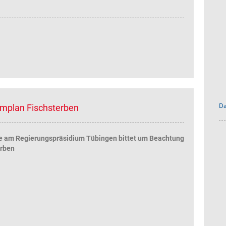
Da
rmplan Fischsterben
e am Regierungspräsidium Tübingen bittet um Beachtung
erben