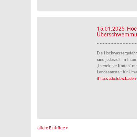
15.01.2025: Ho
Überschwemmun
Die Hochwassergefahr
sind jederzeit im Inter
„Interaktive Karten“ m
Landesanstalt für Um
(
http://udo.lubw.baden
ältere Einträge >