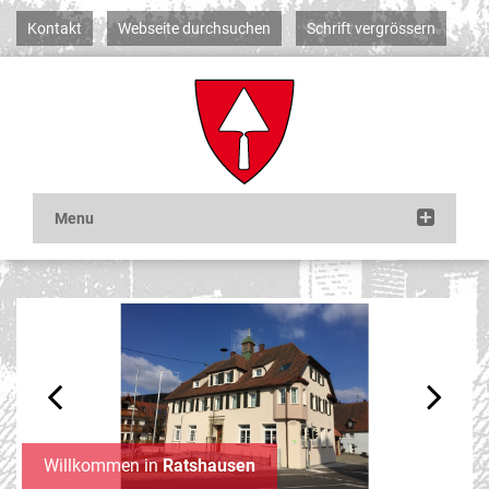
Kontakt
Webseite durchsuchen
Schrift vergrössern
Previous
Next
Willkommen in
Ratshausen