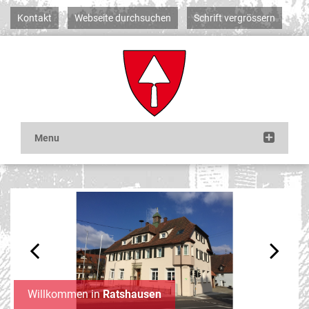
Kontakt
Webseite durchsuchen
Schrift vergrössern
Previous
Next
Willkommen in
Ratshausen