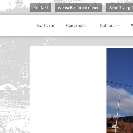
Kontakt
Webseite durchsuchen
Schrift verg
Startseite
Gemeinde
Rathaus
W