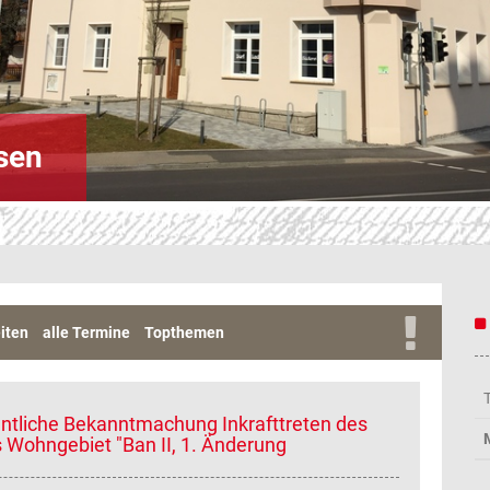
sen
iten
alle Termine
Topthemen
entliche Bekanntmachung Inkrafttreten des
Wohngebiet "Ban II, 1. Änderung