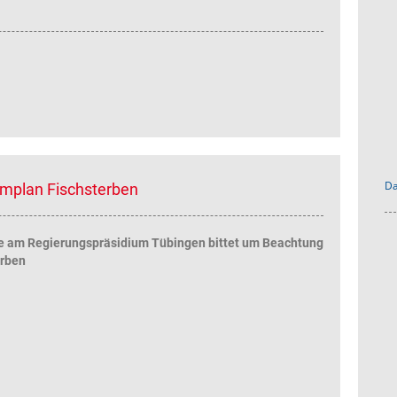
Da
rmplan Fischsterben
e am Regierungspräsidium Tübingen bittet um Beachtung
erben