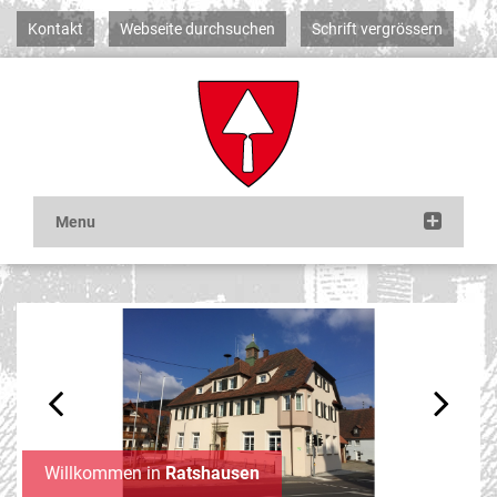
Kontakt
Webseite durchsuchen
Schrift vergrössern
Previous
Next
Willkommen in
Ratshausen